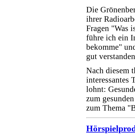
Die Grönenber
ihrer Radioarb
Fragen "Was i
führe ich ein 
bekomme" und 
gut verstande
Nach diesem th
interessantes 
lohnt: Gesunde
zum gesunden 
zum Thema "Bi
Hörspielprod