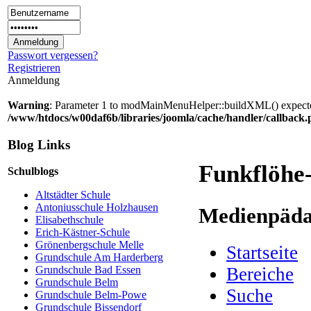
Passwort vergessen?
Registrieren
Anmeldung
Warning
: Parameter 1 to modMainMenuHelper::buildXML() expected 
/www/htdocs/w00daf6b/libraries/joomla/cache/handler/callback
Blog Links
Funkflöhe
Schulblogs
Altstädter Schule
Antoniusschule Holzhausen
Medienpädag
Elisabethschule
Erich-Kästner-Schule
Grönenbergschule Melle
Startseite
Grundschule Am Harderberg
Bereiche
Grundschule Bad Essen
Grundschule Belm
Suche
Grundschule Belm-Powe
Grundschule Bissendorf