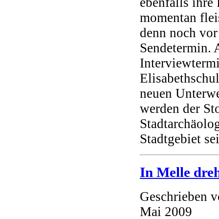
ebenfalls ihre
momentan flei
denn noch vor
Sendetermin. A
Interviewterm
Elisabethschu
neuen Unterwe
werden der St
Stadtarchäolog
Stadtgebiet se
In Melle dre
Geschrieben 
Mai 2009