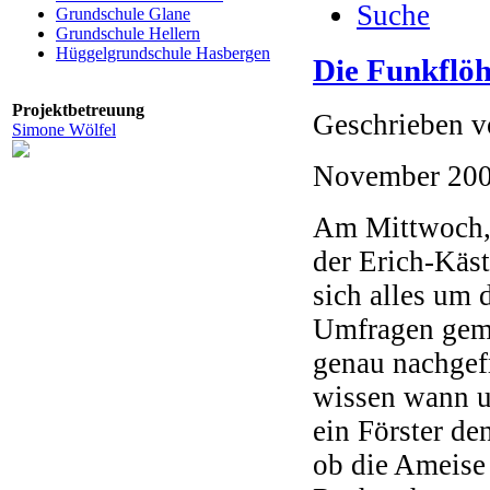
Suche
Grundschule Glane
Grundschule Hellern
Hüggelgrundschule Hasbergen
Die Funkflö
Projektbetreuung
Geschrieben 
Simone Wölfel
November 20
Am Mittwoch, 
der Erich-Käst
sich alles um
Umfragen gema
genau nachgef
wissen wann un
ein Förster de
ob die Ameise 