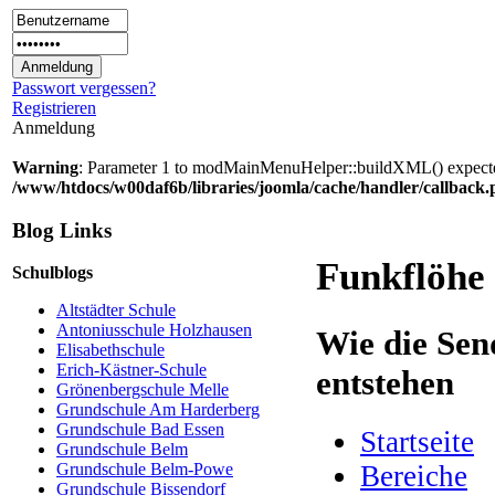
Passwort vergessen?
Registrieren
Anmeldung
Warning
: Parameter 1 to modMainMenuHelper::buildXML() expected 
/www/htdocs/w00daf6b/libraries/joomla/cache/handler/callback
Blog Links
Funkflöhe
Schulblogs
Altstädter Schule
Antoniusschule Holzhausen
Wie die Sen
Elisabethschule
Erich-Kästner-Schule
entstehen
Grönenbergschule Melle
Grundschule Am Harderberg
Grundschule Bad Essen
Startseite
Grundschule Belm
Bereiche
Grundschule Belm-Powe
Grundschule Bissendorf