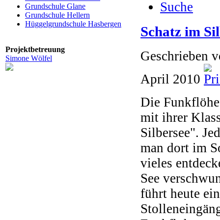
Suche
Grundschule Glane
Grundschule Hellern
Hüggelgrundschule Hasbergen
Schatz im Si
Projektbetreuung
Geschrieben 
Simone Wölfel
April 2010
Die Funkflöhe
mit ihrer Klas
Silbersee". Je
man dort im S
vieles entdeck
See verschwun
führt heute ei
Stolleneingän