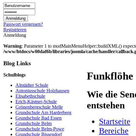
Passwort vergessen?
Registrieren
Anmeldung
Warning
: Parameter 1 to modMainMenuHelper::buildXML() expected 
/www/htdocs/w00daf6b/libraries/joomla/cache/handler/callback
Blog Links
Funkflöhe
Schulblogs
Altstädter Schule
Antoniusschule Holzhausen
Wie die Sen
Elisabethschule
Erich-Kästner-Schule
entstehen
Grönenbergschule Melle
Grundschule Am Harderberg
Grundschule Bad Essen
Startseite
Grundschule Belm
Bereiche
Grundschule Belm-Powe
Grundschule Bissendorf