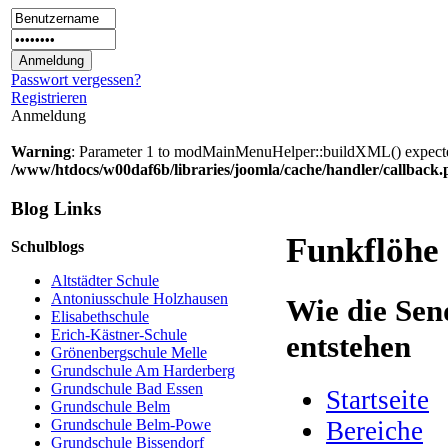
Passwort vergessen?
Registrieren
Anmeldung
Warning
: Parameter 1 to modMainMenuHelper::buildXML() expected 
/www/htdocs/w00daf6b/libraries/joomla/cache/handler/callback
Blog Links
Funkflöhe
Schulblogs
Altstädter Schule
Antoniusschule Holzhausen
Wie die Sen
Elisabethschule
Erich-Kästner-Schule
entstehen
Grönenbergschule Melle
Grundschule Am Harderberg
Grundschule Bad Essen
Startseite
Grundschule Belm
Bereiche
Grundschule Belm-Powe
Grundschule Bissendorf